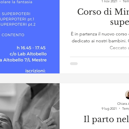
1 nov 2021
Temp
Corso di Mi
supe
È in partenza il nuovo corso
dedicato ai nostri bambini. 
Ceccato 
Chiara 
9 lug 2021
Temp
Il parto ne