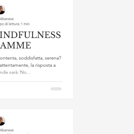
Albanese
o di lettura: 1 min
MINDFULNESS
R MAMME
ntenta, soddisfatta, serena?
i attentamente, la risposta a
de sarà: No...
Albanese