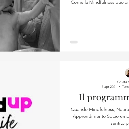
Come la Mindfulness può ai
Chiara 
7 apr 2021
Temp
Il progra
Quando Mindfulness, Neurosc
Apprendimento Socio emoti
sentito pa