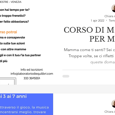
Chiara 
1 apr 2022
Temp
CORSO DI 
PE
Mamma come ti senti? Sei co
Troppe volte, se ci riflett
queste doman
Chiara 