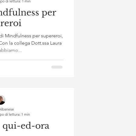
o di lettura: 1 min
ndfulness per
reroi
 di Mindfulness per supereroi,
Con la collega Dott.ssa Laura
abbiamo...
Albanese
o di lettura: 1 min
l qui-ed-ora