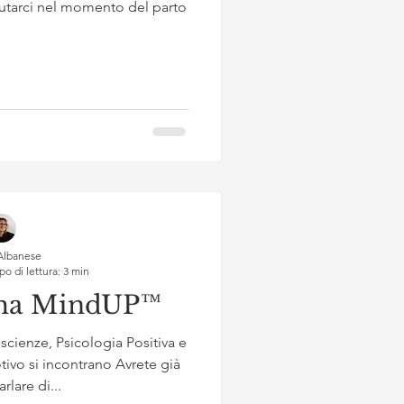
utarci nel momento del parto
Albanese
o di lettura: 3 min
mma MindUP™
ienze, Psicologia Positiva e
vo si incontrano Avrete già
rlare di...