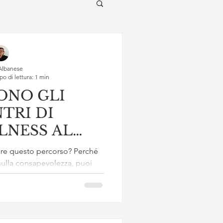
Albanese
o di lettura: 1 min
ONO GLI
TRI DI
LNESS AL
INILE
iare questo percorso? Perché
sulla consapevolezza, puoi
 più vicino a...