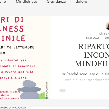
piro
Mindfulness
Gravidanza
dolore
Chiara 
8 set 2022
Temp
RIPART
INCON
MINDFU
FEMM
❊ Perché scegliere di iniz
con alcuni suggerimenti 
essere un passo