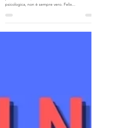
Molti credono che gli esseri umani siano egoisti
per natura ma, secondo una recente ricerca
psicologica, non è sempre vero. Felix...