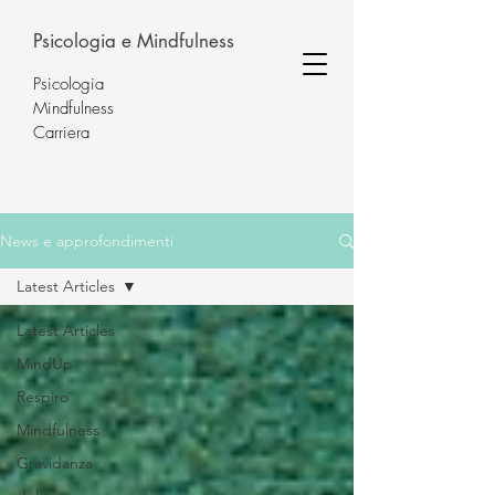
Psicologia e Mindfulness
Psicologia
Mindfulness
Carriera
News e approfondimenti
Latest Articles
Latest Articles
MindUp
Respiro
Mindfulness
Gravidanza